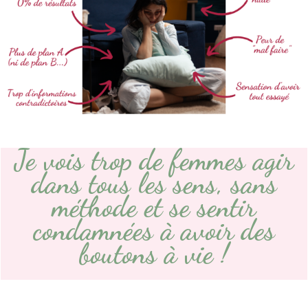
Je vois trop de femmes agir
dans tous les sens, sans
méthode et se sentir
condamnées à avoir des
boutons à vie !