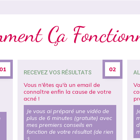
ment Ça Fonction
01
02
RECEVEZ VOS RÉSULTATS
AL
Vous n'êtes qu'à un email de
Vo
connaître enfin la cause de votre
co
acné !
pr
Je vous ai préparé une vidéo de
J
é
plus de 6 minutes (gratuite) avec
m
mes premiers conseils en
d
fonction de votre résultat (de rien
m
;)