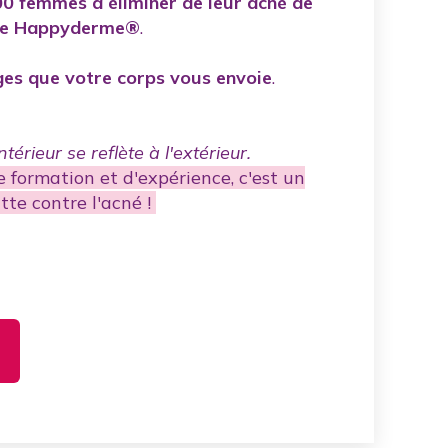
00 femmes
à éliminer de leur acné de
de Happyderme®
.
es que votre corps vous envoie
.
térieur se reflète à l'extérieur.
 formation et d'expérience, c'est un
tte contre l'acné !