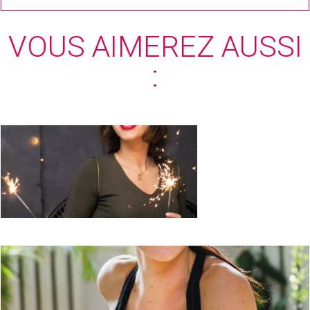
VOUS AIMEREZ AUSSI
:
Peaux grasse : échec et
mat aux brillances !
Peaux mixtes : de l'harmonie pour une